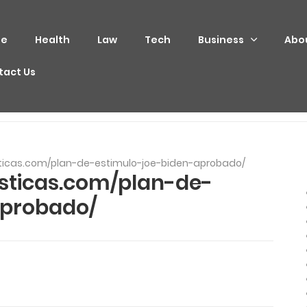
e
Health
Law
Tech
Business
Abo
tact Us
ticas.com/plan-de-estimulo-joe-biden-aprobado/
sticas.com/plan-de-
aprobado/